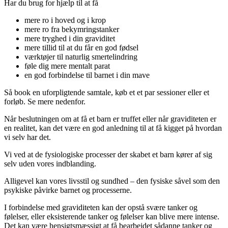
Har du brug for hjælp til at få
mere ro i hoved og i krop
mere ro fra bekymringstanker
mere tryghed i din graviditet
mere tillid til at du får en god fødsel
værktøjer til naturlig smertelindring
føle dig mere mentalt parat
en god forbindelse til barnet i din mave
Så book en uforpligtende samtale, køb et et par sessioner eller et
forløb. Se mere nedenfor.
Når beslutningen om at få et barn er truffet eller når graviditeten er
en realitet, kan det være en god anledning til at få kigget på hvordan
vi selv har det.
Vi ved at de fysiologiske processer der skabet et barn kører af sig
selv uden vores indblanding.
Alligevel kan vores livsstil og sundhed – den fysiske såvel som den
psykiske påvirke barnet og processerne.
I forbindelse med graviditeten kan der opstå svære tanker og
følelser, eller eksisterende tanker og følelser kan blive mere intense.
Det kan være hensigtsmæssigt at få bearbejdet sådanne tanker og